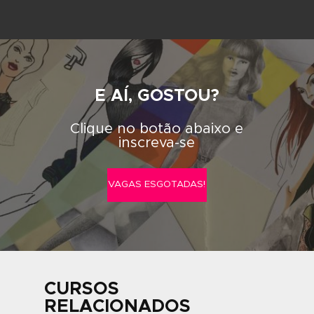
trabalho em suas respectivas áreas de formação, poden
transmitir, além do programa padrão do curso, toda a
experiência, proporcionando ao aluno um contato mais ef
a sua futura profissão.
A ABRA sempre teve como diferencial um relacionament
próximo e direto com seus alunos. Para que isso seja po
contamos com turmas de no máximo 12 alunos em sala de a
permitem ao professor oferecer um tratamento personal
direcionado aos objetivos do aluno.