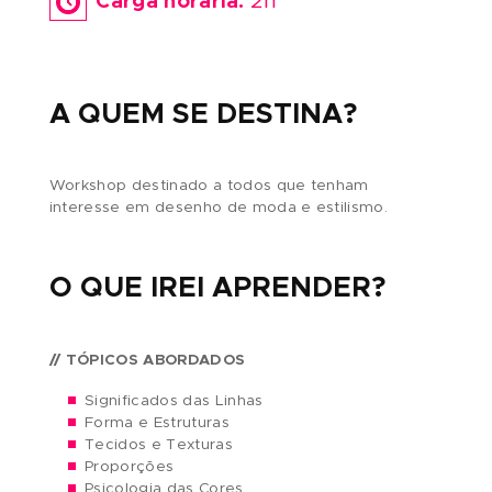
percepções visuais, o aluno compreenderá que
como o sentido da visão recebe impressões
sensoriais definidas pela cor e pela forma, ter
noções básicas e usar de maneira pontual, tor
a composição de um look algo fácil e divertido.
Carga horária:
2h
A QUEM SE DESTINA?
Workshop destinado a todos que tenham
interesse em desenho de moda e estilismo.