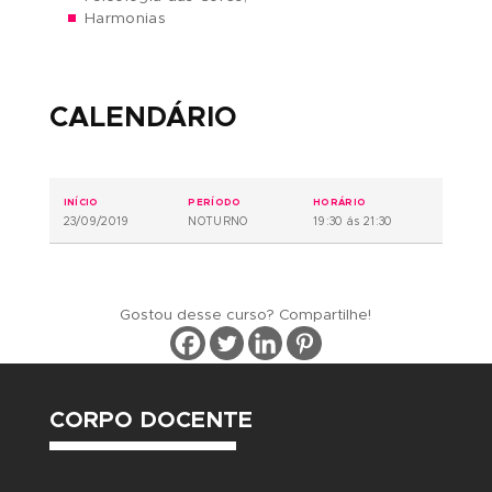
O QUE IREI APRENDER?
// TÓPICOS ABORDADOS
Significados das Linhas
Forma e Estruturas
Tecidos e Texturas
Proporções
Psicologia das Cores,
Harmonias
CALENDÁRIO