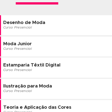
O material didático utilizado em aula é inteiramente dese
pela nossa equipe pedagógica e, além de estar alinha
programas de cursos, também segue os preceitos do ‘‘
passo’’. Tudo em perfeita sincronia com a metodologia e f
adotada pela escola.
E AÍ, GOSTOU?
Clique no botão abaixo e
inscreva-se