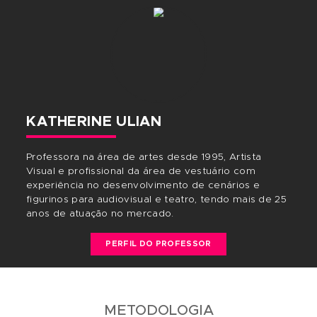
INÍCIO
PERÍODO
HORÁRIO
23/09/2019
NOTURNO
19:30 ás 21:30
Gostou desse curso? Compartilhe!
CORPO DOCENTE