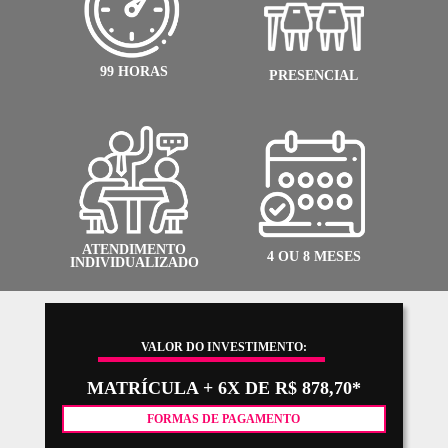
RESULTADO DOS ALUNOS
Todo o nosso trabalho não teria sentido se não fosse pelo talento
dedicação de nossos alunos, que entendem a proposta da escola e
dedicam com afinco na busca de seus objetivos.
Em retribuição à todo esse empenho e, sabendo da dificuldade q
jovens artistas encontram para divulgar suas obras no início da c
ABRA constantemente promove mostras e exposições, oferecen
oportunidade para que os alunos divulguem o resultado de seu t
VEJA + TRABALHOS