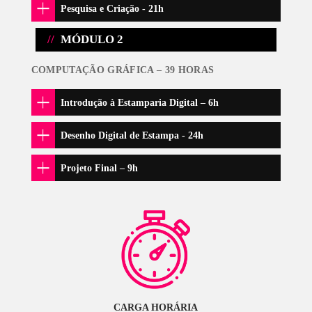
DESENHO HANDMADE – 96 HORAS
Observação:
caso o aluno já possua noções de desenho,
carga horária deste módulo é reduzida para
84 horas
.
Desenho Livre - 12h
Linha e Ponto
Formas Planas
Sólidas Geométricos
Estudo de Proporções
Desenho Cego
Esquemas Construtivos
Desenho de Observação
Espaços Negativos
Figura Invertida