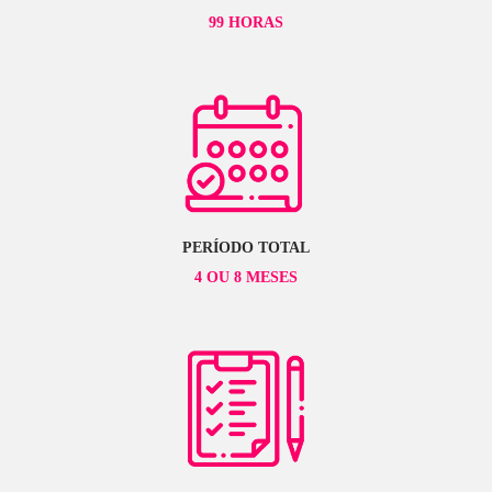
Representação Artística - 12h
Técnicas de Rapport - 9h
Cartela de Cores - 6h
Pesquisa e Criação - 21h
MÓDULO 2
COMPUTAÇÃO GRÁFICA – 39 HORAS
Introdução à Estamparia Digital – 6h
Desenho Digital de Estampa - 24h