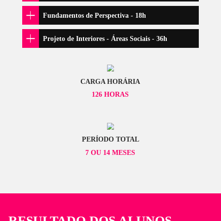
O QUE VOCÊ IRÁ
APRENDER?
MÓDULO ÚNICO
Desenho Livre - 24h
Linha e Ponto
Forma
Desenho de Observação
Composição
Desenho Estrutural
Estudo de Luz e Sombra