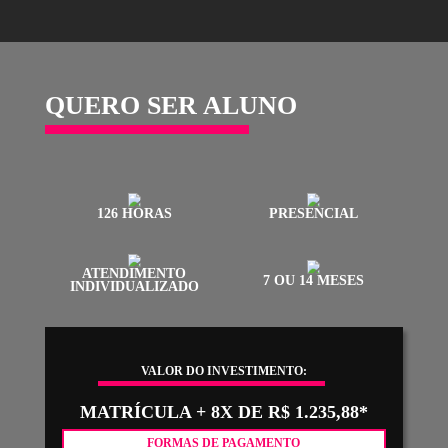
PERÍODO TOTAL
7 OU 14 MESES
RESULTADO DOS ALUNOS
Todo o nosso trabalho não teria sentido se não fosse pelo talento
dedicação de nossos alunos, que entendem a proposta da escola e
dedicam com afinco na busca de seus objetivos.
Em retribuição à todo esse empenho e, sabendo da dificuldade q
jovens artistas encontram para divulgar suas obras no início da c