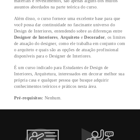
revestimentos de piso e paredes e desenvolver o memori
descritivo e orçamento completo do projeto. Por fim, v
humanizará a planta baixa aplicando acabamento em cor
através das técnicas aprendidas no módulo online de no
sobre cores.
Já na
etapa online
, você conhecerá os principais estilos
decoração no Brasil e no mundo; composição e circulaç
de ambientes; noções técnicas de iluminação e ergonomi
harmonização com plantas, características específicas do
materiais e revestimentos, são apenas alguns dos muitos
assuntos abordados na parte teórica do curso.
Além disso, o curso fornece uma excelente base para qu
você possa dar continuidade no fascinante universo do
Design de Interiores, entendendo sobre as diferenças ent
Designer de Interiores
,
Arquiteto
e
Decorador
, os lim
de atuação do designer, como ele trabalha em conjunto
o arquiteto e quais são as opções de atuação profissional