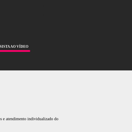
segue desenvolver seu lado artístico, desde que bem
nte e profissionais competentes.