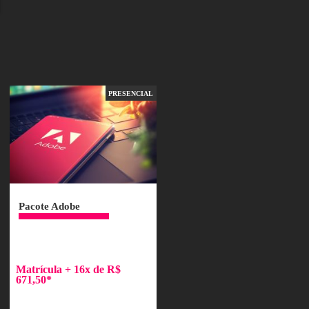
ECIALIZAR EM
WARES ADOBE
URSO
PRESENCIAL
PRESENCIAL
Pacote Adobe