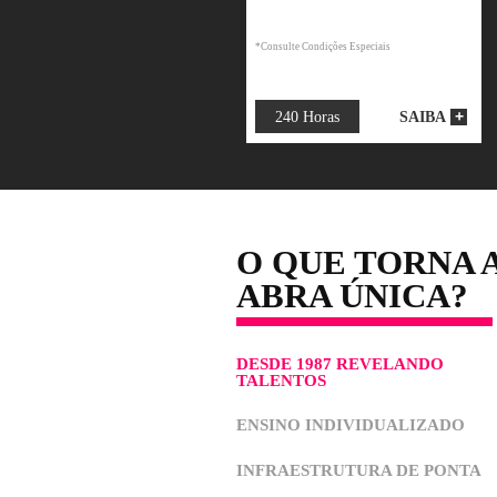
Matrícula + 16x de R
476,89*
*Consulte Condições Especiais
240 Horas
SA
O QUE TOR