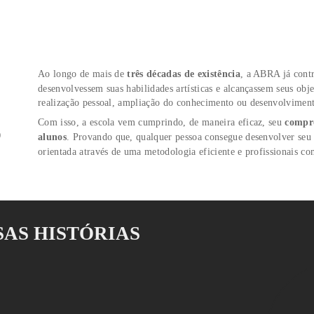
CA?
NDO
IZADO
 PONTA
TURMAS
S
Ao longo de mais de
três décadas de exist
TADOS
desenvolvessem suas habilidades artísticas 
realização pessoal, ampliação do conhecim
IAL
Com isso, a escola vem cumprindo, de mane