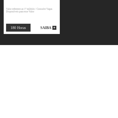
+ 6x de R$
Matrícula + 16x de R$
671,50*
o 1º módulo / Consulte Vagas
Valor referente ao 1º módulo / Consulte Vagas
sse Valor
Disponíveis para esse Valor
180 Horas
SAIBA
SAIBA