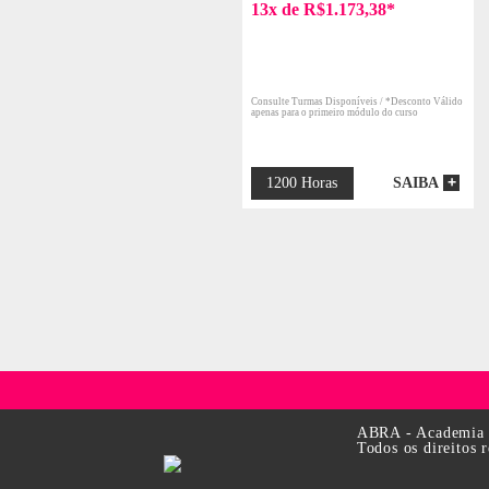
E INTERIORES
FOTOGRAFIA
PR
Técnico em Design de
Interiores
ABRA - Academia B
Todos os direitos 