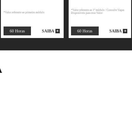
Matrícula 
$
Matrícula + 6x de R$
314,53*
314,53*
*Valor referente a
*Valor referente ao primeiro módulo
Disponíveis para e
60 Horas
60 Horas
IBA
SAIBA
NA A