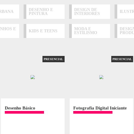
ESENCIAIS
sos presenciais em 12 áreas de conhecimento. Estude em turmas c
 conteúdos de acordo com seu ritmo de aprendizado.
EA DE CONHECIMENTO
DESENHO E
DESIGN 
ARTE URBANA