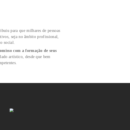
, a ABRA já contribuiu para que milhares de pessoas
ência
e alcançassem seus objetivos, seja no âmbito profissional,
ento ou desenvolvimento social.
ira eficaz, seu
compromisso com a formação de seus