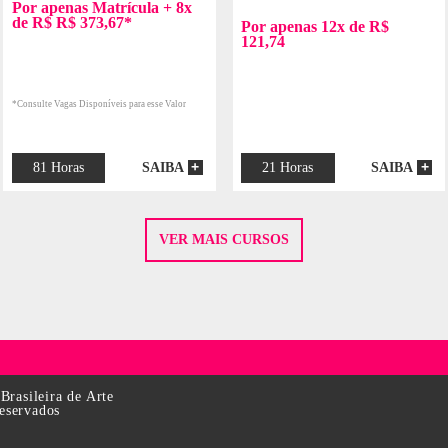
PINTURA
INTERIO
QUADRINHOS E
MODA E
KIDS E TEENS
MANGÁ
ESTILIS
ESENCIAL
PRESENCIAL
Desenho Básico
Fotografia
rasileira de Arte
reservados