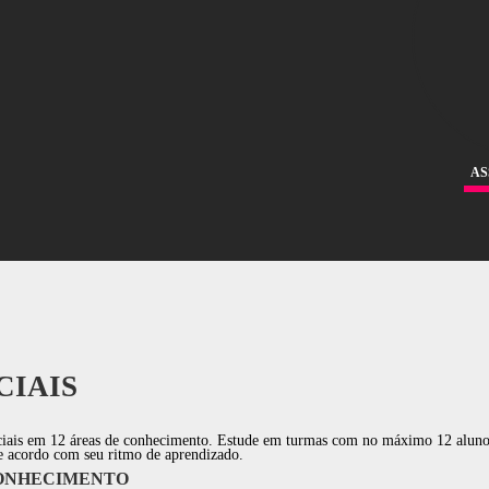
 PRÓPRIO
. Provando que, qualquer pessoa con
alunos
orientada através de uma metodologia eficie
LEGIADA
 NOSSAS HISTÓRIAS