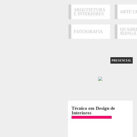
CURSOS PR
Contamos com mais de 50 cur
professor, desenvolvendo os
ESCOLHA SUA ÁR
ARQUITETURA