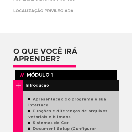
ABRA já contribuiu para que milhares de pessoas
desenvolvessem suas habilidades artísticas e
alcançassem seus objetivos, seja no âmbito profis
realização pessoal, ampliação do conhecimento 
desenvolvimento social.
Com isso, a escola vem cumprindo, de maneira efi
compromisso com a formação de seus a
seu
Provando que, qualquer pessoa consegue desenv
seu lado artístico, desde que bem orientada atrav
uma metodologia eficiente e profissionais compet
ENSINO INDIVIDUALIZADO
INFRAESTRUTURA DE PONTA
INÍCIO IMEDIATO E TURMAS REDUZIDAS
NOSSOS PROFESSORES