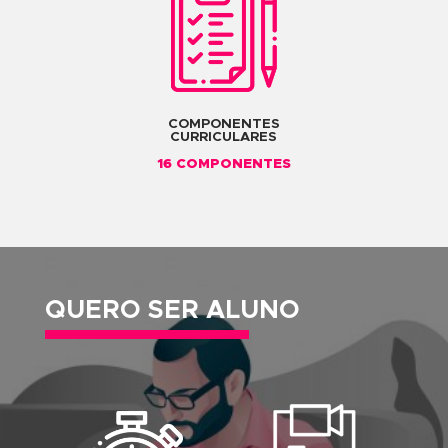
Width Tool
Perspectiva
Gráficos
Extrude e Image Map
Live Trace