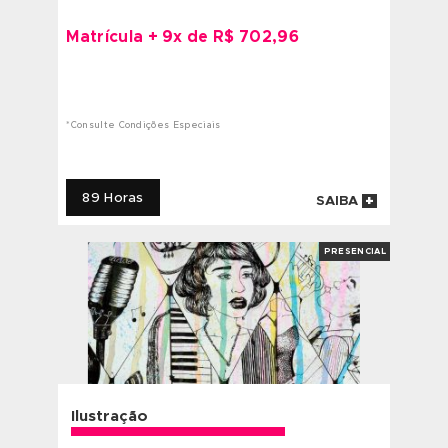
Desenho Básico
Por apenas Matrícula + 8x de R$ R$
373,67*
*Consulte Vagas Disponíveis para esse Valor
81 Horas
SAIBA
PRESENCIA