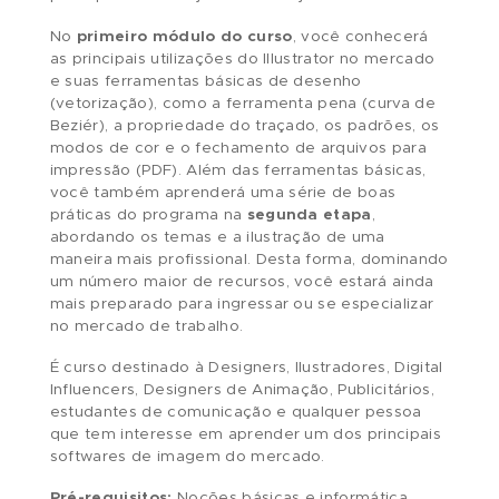
Influencers, Blogueiros, e etc.
Como o leque de atuação é bastante abrangent
devido ao nosso exclusivo método de ensino, 
SEIA – Sistema de Ensino Individualizado A
em todos os nossos cursos dos softwares da
Adobe os professores são treinamentos para,
primeiramente, identificar às suas necessidades
desta forma, modelar os conteúdos e focar
somente nas ferramentas que são importantes
para que você atinja os seus objetivos.
No
primeiro módulo do curso
, você conhecer
as principais utilizações do Illustrator no merca
e suas ferramentas básicas de desenho
(vetorização), como a ferramenta pena (curva 
Beziér), a propriedade do traçado, os padrões, 
modos de cor e o fechamento de arquivos par
impressão (PDF). Além das ferramentas básicas
você também aprenderá uma série de boas