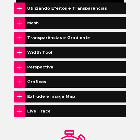
Apresentação do programa e sua
interface
Funções e diferenças de arquivos
vetoriais e bitmaps
Sistemas de Cor
Document Setup (Configurar
documento)
Tipos de arquivo e suas extensões 
utilizações
Construindo Formas
Trabalhando com Camadas e Objetos
Propriedades do Stroke