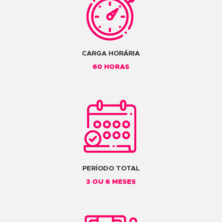
Padrões
Guias, Visualização e Cor
Texto
Salvando e Exportando de Forma Corret
MÓDULO 2
Utilizando Efeitos e Transparências
Mesh
Transparências e Gradiente