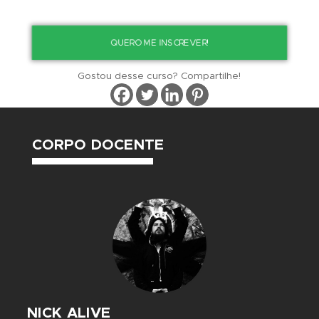
Como manusear o Spray
Modificação do CAP
Stencil
Equipamentos
Projeção Manual e Digital
Normas de Segurança NR 35
Recorte e Aplicação de Stencil
DATA DA PRÓXIMA EDIÇÃ
INÍCIO
PERÍODO
HORÁRIO
28/09/2019
VESPERTINO
15:00 ás 17:00