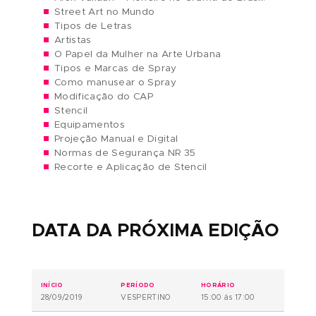
Pré-requisitos:
Nenhum.
O QUE IREI APRENDER?
// TÓPICOS ABORDADOS
Graffiti, Street Art e Muralismo
O Papel da Arte na Sociedade
Expressão do Ser Humano
Alex Vallauri – Pioneiro no Graffiti do Brasil.
Street Art no Mundo
Tipos de Letras
Artistas
O Papel da Mulher na Arte Urbana
Tipos e Marcas de Spray