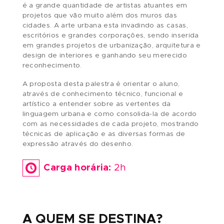
em espaços internos, ganhando o status de “ar
do século XXI”.
Sem perder sua essência, a arte de rua ganha
cada vez mais espaço em todo o mundo, send
considerada por muitos como um dos gêneros
artísticos mais versáteis da atualidade. Prova di
é a grande quantidade de artistas atuantes em
projetos que vão muito além dos muros das
cidades. A arte urbana esta invadindo as casas,
escritórios e grandes corporações, sendo inser
em grandes projetos de urbanização, arquitetur
design de interiores e ganhando seu merecido
reconhecimento.
A proposta desta palestra é orientar o aluno,
através de conhecimento técnico, funcional e
artístico a entender sobre as vertentes da
linguagem urbana e como consolida-la de acor