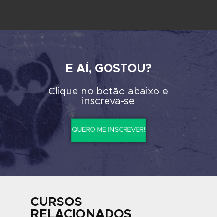
Os profissionais da ABRA atuam diretamente no merca
trabalho em suas respectivas áreas de formação, poden
transmitir, além do programa padrão do curso, toda a
experiência, proporcionando ao aluno um contato mais ef
a sua futura profissão.
A ABRA sempre teve como diferencial um relacionament
próximo e direto com seus alunos. Para que isso seja po
contamos com turmas de no máximo 12 alunos em sala de a