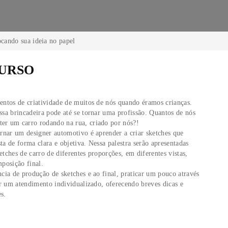
tivo - Colocando sua ideia no papel
 DO CURSO
te dos momentos de criatividade de muitos de nós quando éramo
 grande, essa brincadeira pode até se tornar uma profissão. Qu
hamos em ter um carro rodando na rua, criado por nós?!
 para se tornar um designer automotivo é aprender a criar sket
 da proposta de forma clara e objetiva. Nessa palestra serão ap
riação de sketches de carro de diferentes proporções, em diferent