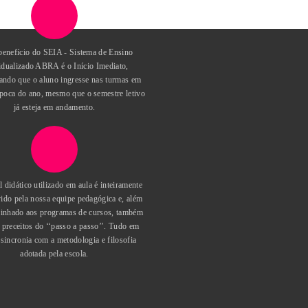
IA
ado ABRA
Outro benefício do SEIA - Sistema de Ensino
ordo com
Individualizado ABRA é o Início Imediato,