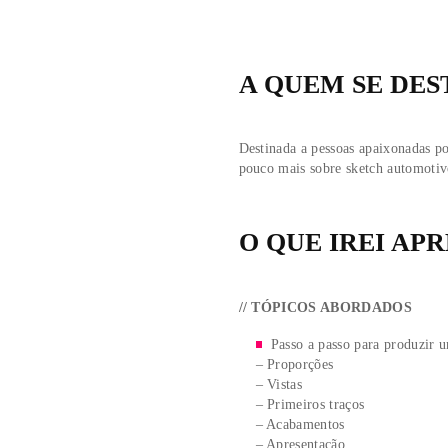
desde o primeiro traço 
A proposta é apresentar
de um exercício e ao fi
sugestões para todos os 
Carga horá
A QUEM SE
Destinada a pessoas ap
pouco mais sobre sketc
O QUE IRE