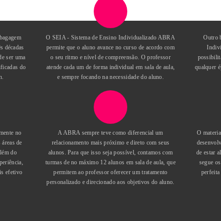
MATUTINO
10:00 ás 12:00
METODOLOG
periência e a bagagem
O SEIA - Sistema de Ensino Individualiz
 de mais de três décadas
permite que o aluno avance no curso de ac