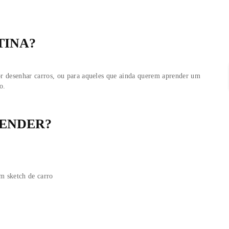
até uma composição final.
 uma sequência de produção de sketches e ao final, praticar um 
nal, oferecer um atendimento individualizado, oferecendo breves
participantes.
ria:
2h
 DESTINA?
aixonadas por desenhar carros, ou para aqueles que ainda quere
h automotivo.
I APRENDER?