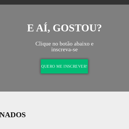
conhecimento de ser uma
o seu ritmo e nível de compreensão. O pr
as e bem qualificadas do
atende cada um de forma individual em sala 
e Arte e Design.
e sempre focando na necessidade do al
 atuam diretamente no
A ABRA sempre teve como diferencia
s respectivas áreas de
relacionamento mais próximo e direto co
 transmitir, além do
alunos. Para que isso seja possível, cont
toda a sua experiência,
turmas de no máximo 12 alunos em sala de 
m contato mais efetivo
permitem ao professor oferecer um trata
a profissão.
personalizado e direcionado aos objetivos d