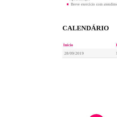
// TÓPICOS ABORD
Passo a passo para
– Proporções
– Vistas
– Primeiros traços
– Acabamentos
– Apresentação
Breve exercício c
CALENDÁ
Início