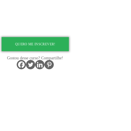
pouco através
 dicas e
m aprender um
QUERO ME INSCREVER!
Gostou desse curso? Compartilhe!