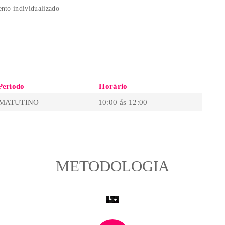
ADOS
 produzir um sketch de carro
om atendimento individualizado
RIO
Período
Horário