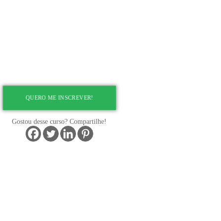
onal, bem
ofundaremos a
rando exemplos
e trazê-la para
ender conceitos
QUERO ME INSCREVER!
Gostou desse curso? Compartilhe!