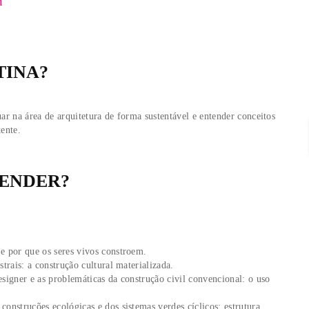
cologia, apresentando as problemáticas da arquitetura convenci
everes de uma construção sustentável. Após a conceituação, apr
écnicas específicas de construção e saneamento ecológico, most
O objetivo é desmistificar a ideia convencional da bioconstrução 
ima do trabalho do arquiteto ou designer.
ria:
1.5h
 DESTINA?
 querem atuar na área de arquitetura de forma sustentável e ent
m esta vertente.