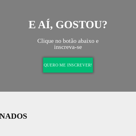
periência e a bagagem
O SEIA - Sistema de Ensino Individualiz
 de mais de três décadas
permite que o aluno avance no curso de ac
conhecimento de ser uma
o seu ritmo e nível de compreensão. O pr
as e bem qualificadas do
atende cada um de forma individual em sala 
e Arte e Design.
e sempre focando na necessidade do al
 atuam diretamente no
A ABRA sempre teve como diferencia
s respectivas áreas de
relacionamento mais próximo e direto co
 transmitir, além do
alunos. Para que isso seja possível, cont
toda a sua experiência,
turmas de no máximo 12 alunos em sala de 
m contato mais efetivo
permitem ao professor oferecer um trata
a profissão.
personalizado e direcionado aos objetivos d