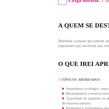
do mundo e noções de e
como os propósitos e d
discussão em algumas t
e materiais utilizados. 
uma realidade mais próx
Carga horá
A QUEM SE
Destinada a pessoas que
importantes que envolve