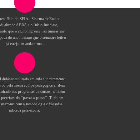
- Istituto Europeo di Design,
trução pelo TIBÁ - Instituto
itetura.
IA