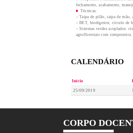
O QUE IRE
// TÓPICOS ABORD
Arquitetura e ecol
Bioarquitetura e t
A profissão do arq
de recursos naturais.
Propósitos e funda
fechamento, acabamen
Técnicas:
– Taipa de pilão, ta
– BET, biodigestor, 
– Sistemas verdes aco
agroflorestais com c