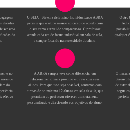
Estratégico e Inovação pelo IED 
e formada em técnicas de biocons
de Tecnologia Intuitiva e Bioarqu
PERFIL DO PROFESSOR
METODOLOG