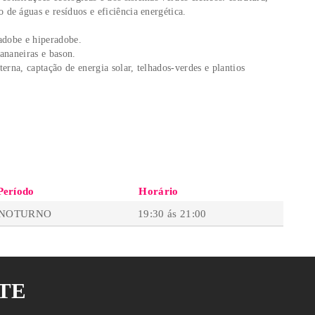
I APRENDER?
ADOS
ogia: como e por que os seres vivos constroem.
écnicas ancestrais: a construção cultural materializada.
uiteto ou designer e as problemáticas da construção civil conve
mentos das construções ecológicas e dos sistemas verdes cíclicos
to, manejo de águas e resíduos e eficiência energética.
ipa de mão, adobe e hiperadobe.
círculo de bananeiras e bason.
plados: cisterna, captação de energia solar, telhados-verdes e pl
omposteira.