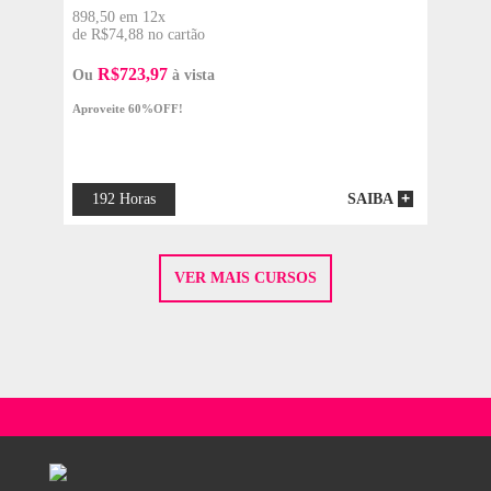
R$687,00
343,50 em 12x
de R$28,63 no cartão
R$276,78
Ou
à vista
Aproveite 60%OFF!
70 Horas
SAIBA
ONLIN