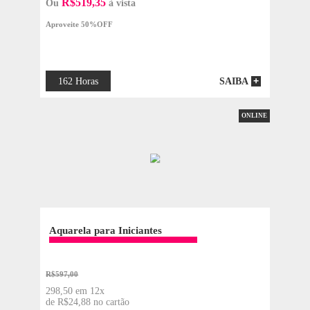
ONLIN
Desenho Artístico
R$1.289,11
644,55 em 12x
de R$53,71 no cartão
R$519,35
Ou
à vista
Aproveite 50%OFF