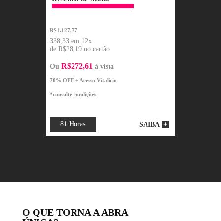
Desenho de Moda
R$1.127,77
338,33 em 12x
de R$28,19 no cartão
R$272,61
Ou
à vista
70% OFF + Acesso Vitalício
*consulte condições
81 Horas
SAIBA