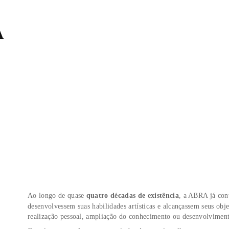
60 Horas
60 Horas
IBA
SAIBA
NA A
CA?
O
IZADO
 PONTA