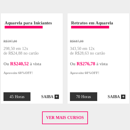
EA DE CONHECIMENTO
DESENHO E
DESIGN 
ARTE URBANA
PINTURA
PRODUT
MODA E
ESTILISMO
ONLINE
ONLINE
Aquarela para Iniciantes
Retratos 