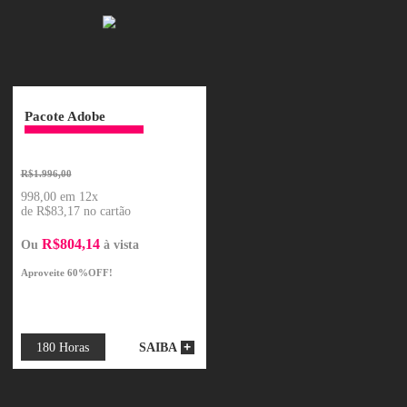
ONLINE
ONLINE
otoshop
Pacote Adobe
R$1.996,00
2x
998,00 em 12x
o cartão
de R$83,17 no cartão
78
R$804,14
à vista
Ou
à vista
sso Vitalício
Aproveite 60%OFF!