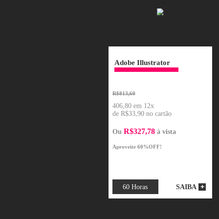
Adobe Illustrator
R$813,60
406,80 em 12x
de R$33,90 no cartão
R$327,78
Ou
à vista
Aproveite 60%OFF!