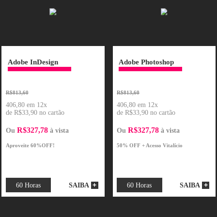
ONLINE
ONLINE
Adobe InDesign
Adobe Ph
R$813,60
R$813,60
406,80 em 12x
406,80 em 1
de R$33,90 no cartão
de R$33,90 n
R$327,78
R$327,
Ou
à vista
Ou
Aproveite 60%OFF!
50% OFF + Ace