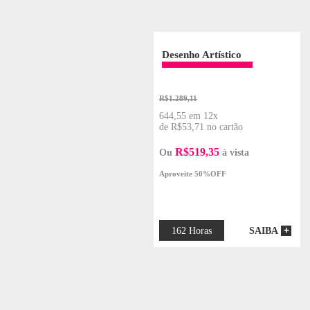
ESCOLHA SUA ÁR
ARQUITETURA
E INTERIORES
KIDS E TEENS
Desenho Artístico