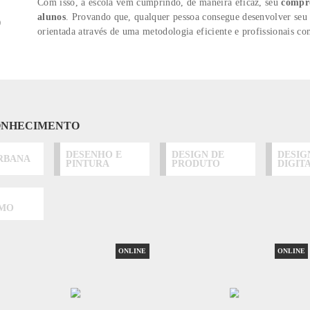
IONAL
ABED
Ao longo de quase
quatro décadas de exis
TADOS
desenvolvessem suas habilidades artísticas 
realização pessoal, ampliação do conhecim
IAL
Com isso, a escola vem cumprindo, de mane
. Provando que, qualquer pessoa con
alunos
 PRÓPRIO
orientada através de uma metodologia eficie