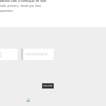
, a ABRA já contribuiu para que milhares de pessoas
tência
e alcançassem seus objetivos, seja no âmbito profissional,
ento ou desenvolvimento social.
ira eficaz, seu
compromisso com a formação de seus
segue desenvolver seu lado artístico, desde que bem
nte e profissionais competentes.