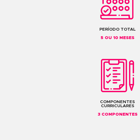
O QUE VOCÊ
CARGA 
120 