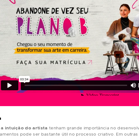
O:
e
TO
AS