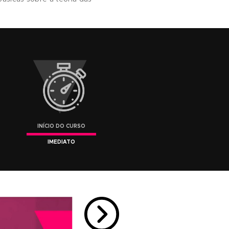
o, para que possa desenvolver suas
Poéticas
s se aliam a outros elementos, para que ele
 emoções e discursar sobre a sua obra.
todidatas e pessoas que já possuem
 ampliar seus conhecimentos sobre a teoria e
criatividade, na busca de uma linguagem
e possuir noções básicas sobre a teoria das