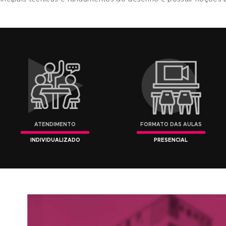
ndamentos, você terá todo o embasamento necessári
a do momento em que cores, formas, texturas e técnica
usca da sua própria maneira de criar, transmitir suas
o indicado a estudantes de artes visuais, artistas au
cos e teóricos de Desenho e gostariam de adquirir ou
 técnicas expressivas de acabamentos e melhorar sua 
nar as principais técnicas e fundamentos do desenho 