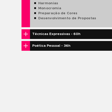
 IRÁ APRENDER?
MÓDULO ÚNICO
Teoria das Cores - 24h
Evolução História da 
Cores Primárias e Se
Cores Terciárias
HORÁRIA
Cores Neutras
HORAS
O Círculo Cromático 
Os Tons e Variações 
Matizes
Análogas e Complem
Mistura entre as Co