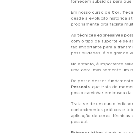
Embora a
experimen
conhecimento de alg
fornecem subsídios 
Em nosso curso de
desde a evolução hi
propriamente dita fa
As
técnicas expres
com o tipo de supor
tão importante para
possibilidades, é d
No entanto, é impor
uma obra, mas some