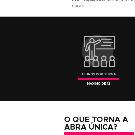
De posse desses fu
Pessoais
, que trat
possa caminhar em b
Trata-se de um curs
conhecimentos práti
aplicação de cores,
pessoal.
Pré-requisitos:
domi
cores.