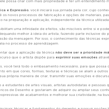
tação e a intuição do artista
tenham grande import
uns fundamentos pode ser bastante útil no processo c
para que ele possa criar com mais propriedade e ter
Cor, Técnica e Expressão
, você iniciará sua jornada
stórica até os novos processos de fabricação e opçõe
cilita muito na preparação e aplicação, independente d
sivas
possibilitam uma infinidade de efeitos, são miscí
te e se adequando melhor à ideia do artista, fazendo
 a transmissão da mensagem. Por isso, o conhecimento 
e grande valia no processo de aprendizagem.
tante salientar que a aplicação da técnica
não deve s
nte um recurso que o artista dispõe para
exprimir s