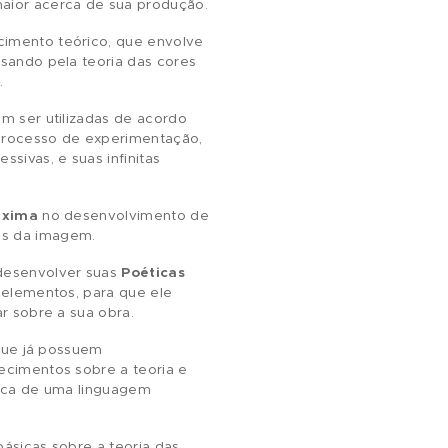
ância no desenvolvimento de suas obras, o
riativo. Em outras palavras, esses fundamentos
 um entendimento maior acerca de sua produção.
 pela cor, cujo conhecimento teórico, que envolve
s de materiais, passando pela teoria das cores
a técnica utilizada.
veis entre si e podem ser utilizadas de acordo
 parte inclusive do processo de experimentação,
das técnicas expressivas, e suas infinitas
er a prioridade máxima
no desenvolvimento de
uas emoções
através da imagem.