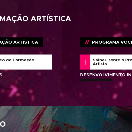
Mostruário de Cores
Harmonias
Monocromia
Preparação de Cores
Desenvolvimento de 
O TOTAL
 MESES
Técnicas Expressivas - 6
Poética Pessoal - 36h
NENTES
ULARES