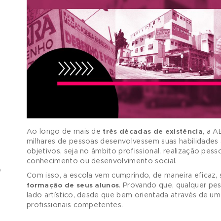
A
ATENDIMENTO
FORM
INDIVIDUALIZADO
P
A A
?
NDO
ZADO