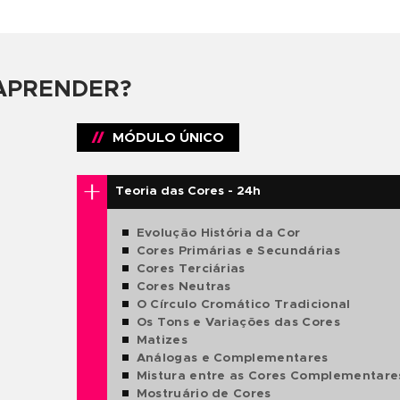
E PONTA
TURMAS
RES
LTADOS
Ao longo de mais de
três décadas 
milhares de pessoas desenvolvessem
AL
objetivos, seja no âmbito profission
conhecimento ou desenvolvimento s
 PRÓPRIO
Com isso, a escola vem cumprindo, 
formação de seus alunos
. Provand
LEGIADA
lado artístico, desde que bem orie
profissionais competentes.