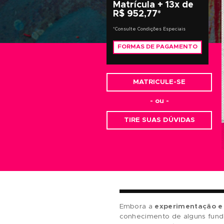
VALOR DO INVESTIMENT
Matrícula + 13x d
R$ 952,77*
*Consulte Condições Especiais
FORMAS DE PAGAMEN
MATRICULE-SE
- ou -
TIRE SUAS DÚVID