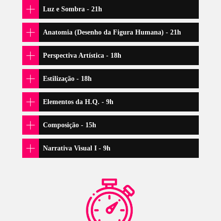
O QUE VOCÊ IRÁ
APRENDER?
MÓDULO ÚNICO
Aprendendo a Ver - 9h
Linha e Ponto
Formas Planas
Leitura da Forma e Suas Aplicações
Figura Invertida
Sólidos Geométricos