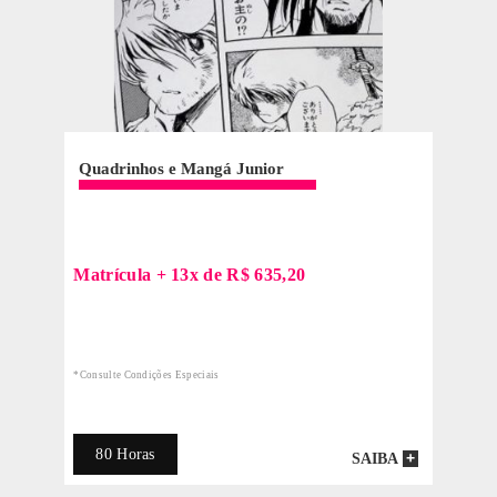
R$320,69
Ou
à vista
Aproveite 60%OFF!
60 Horas
SAIBA
PRESENCIA
Desenho Artístico