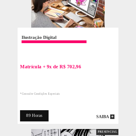
MATRICULE-SE
- OU -
ONLIN
TIRE SUAS DÚVIDAS
Desenho da Figura Humana
R$796,00
398,00 em 12x
de R$33,17 no cartão