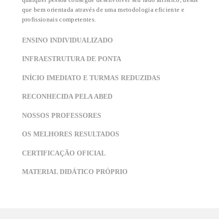
O QUE TORNA A
ABRA ÚNICA?
DESDE 1987 REVELANDO TALENTOS
três décadas de existência
Ao longo de mais de
, a ABRA
contribuiu para que milhares de pessoas desenvolvessem s
habilidades artísticas e alcançassem seus objetivos, seja n
profissional, realização pessoal, ampliação do conhecimen
desenvolvimento social.
Com isso, a escola vem cumprindo, de maneira eficaz, seu