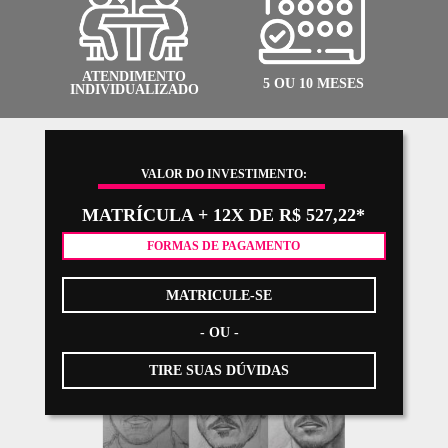
no seu dia a dia.
Neste módulo online, você aprenderá os principais
fundamentos teóricos e práticos das cores, desde a
evolução histórica até exemplos de aplicações das co
no seu segmento. Na parte prática, irá
preparar e apli
as cores
, de forma harmônica, para obter os melhores
efeitos em seus projetos de Arquitetura, Design de
Interiores e Paisagismo.
Resumo do Programa:
O que são Cores?
Evolução História da Cor
O Círculo Cromático
Cor Luz (RGB)
Cor Pigmento (CMYK)
Efeitos Psicológicos da Cor
O Tons das Cores
Complementares e Análogas