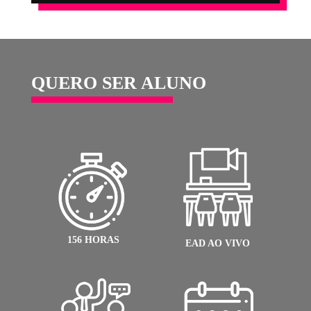
8 COMPONENTES
MÓDULO COMPLEMENT
ONLINE
// TEORIA E APLICAÇÃO DAS CORES
Entender os aspectos físicos da cor, sua evolução atr
dos tempos, conhecer os experimentos cromáticos de
grandes estudiosos e saber como as cores devem ser
preparadas e aplicadas, são conhecimentos
indispensáveis a todos que precisam se utilizar das co