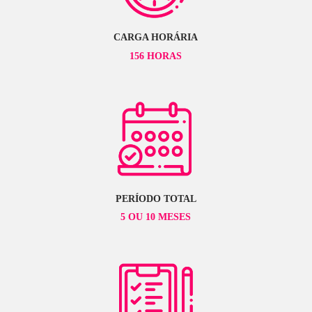
Hemisfério Direito do Cérebro
Espaços Negativos
Esquemas Construtivos
Proporção
Conceitos Básicos de Composição
Desenho de Objetos
Luz e Sombra - 21h
Anatomia (Desenho da Figura Humana) - 21h
Perspectiva Artística - 18h
Estilização - 18h
Elementos da H.Q. - 9h