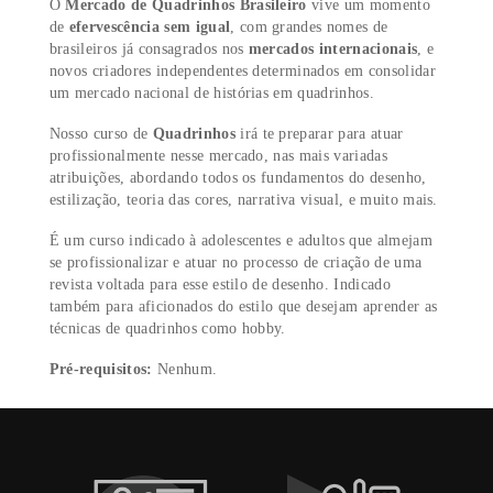
Anos mais tarde, em 1895 nos Estados Unidos,
Richard
Outcault
, com seu
Yellow Kid,
introduziria o balão de
diálogo. Naquele país, a mídia se tornaria enormemente
popular no início do século 20, por ser um entretenimen
barato de fácil acesso, e um meio de classes mais pobres
minorias, como hispânicos e judeus, terem uma chance 
melhoria econômica, que foi o caso dos jovens judeus J
Siegel e Joe Shuster, criadores do
Superman
.
O
Mercado de Quadrinhos Brasileiro
vive um momen
de
efervescência sem igual
, com grandes nomes de
brasileiros já consagrados nos
mercados internacionais
novos criadores independentes determinados em consoli
um mercado nacional de histórias em quadrinhos.
Nosso curso de
Quadrinhos
irá te preparar para atuar
profissionalmente nesse mercado, nas mais variadas
atribuições, abordando todos os fundamentos do desenh