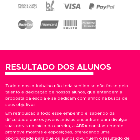
desenvolvessem suas habilidades artísticas e
alcançassem seus objetivos, seja no âmbito profis
realização pessoal, ampliação do conhecimento 
desenvolvimento social.
Com isso, a escola vem cumprindo, de maneira efi
compromisso com a formação de seus a
seu
Provando que, qualquer pessoa consegue desenv
seu lado artístico, desde que bem orientada atrav
uma metodologia eficiente e profissionais compet
ENSINO INDIVIDUALIZADO
INFRAESTRUTURA DE PONTA
GARANTIA INCONDICIONAL
TUTORIA 72 HORAS
RECONHECIDA PELA ABED