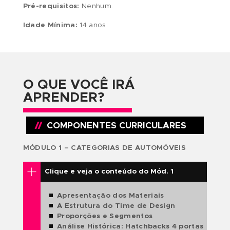
criação de automóveis.
É um curso indicado a estudantes que estão na
faculdade de Desenho Industrial ou Design de
Produtos. Formados em Design de Produtos qu
gostariam de aprimorar as técnicas de Sketch 
desejam se especializar em design automotivo
seguir carreira na área. Alunos de Ensino Médio
que estão escolhendo um profissão e pretend
conhecer um pouco mais sobre design de prod
e design automotivo ou qualquer pessoa que
goste de desenhar carros e gostaria de aprend
técnicas para aprimorar seus desenhos.
Pré-requisitos:
Nenhum.
Idade Mínima:
14 anos.