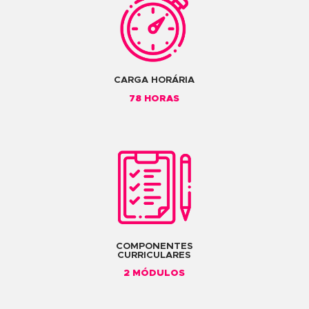
Análise Histórica: SUVs
Análise Histórica: Pickups
Análise Histórica: Sports Car (Motor
Frontal)
Análise Histórica: Sports Car (Motor
Traseiro)
Avaliação do Módulo: Análise em
Proporção de Categoria através de
Traços
MÓDULO 2
MÓDULO 2 – SKETCHS E VARIAÇÕES DE TEM
Clique e veja o conteúdo do Mód. 2