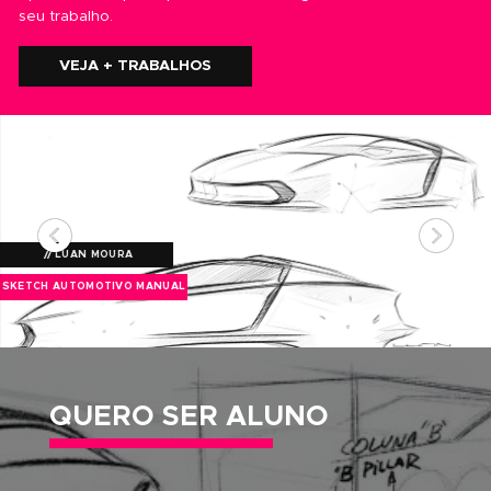
OS MELHORES RESULTADOS
CERTIFICAÇÃO OFICIAL
MATERIAL DIDÁTICO PRÓPRIO
GRUPO DE ESTUDOS
7 DIAS DE GARANTIA
DESDE 1987 REVELANDO TALENTO
Matricule-se agora em um de nossos
Cursos