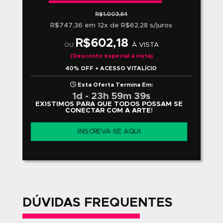
RESULTADO DOS ALUNOS
Todo o nosso trabalho não teria sentido se não fosse
talento e dedicação de nossos alunos, que entendem
proposta da escola e se dedicam com afinco na busc
seus objetivos.
Em retribuição à todo esse empenho e, sabendo da
dificuldade que os jovens artistas encontram para div
suas obras no início da carreira, a ABRA constanteme
promove mostras e exposições, oferecendo uma
oportunidade para que os alunos divulguem o resulta
seu trabalho.
VEJA + TRABALHOS