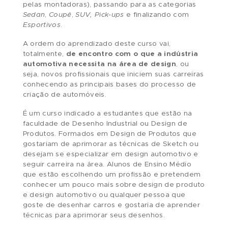
de design, Pavone nos procurou com intuito de
criar um
curso focado nas principais
necessidades da indústria
, onde você
aprenderá, de forma dinâmica e objetiva, como
funciona a fase inicial e criativa do processo do
design automobilístico.
Neste curso, você estudará as
diversas
categorias de carros
, começando com o
Hatchback 4 portas
(categoria mais fabricada
pelas montadoras), passando para as categoria
Sedan
,
Coupê
,
SUV, Pick-ups
e finalizando com
Esportivos
.
A ordem do aprendizado deste curso vai,
totalmente,
de encontro com o que a indústr
automotiva necessita na área de design
, ou
seja, novos profissionais que iniciem suas carrei
conhecendo as principais bases do processo d