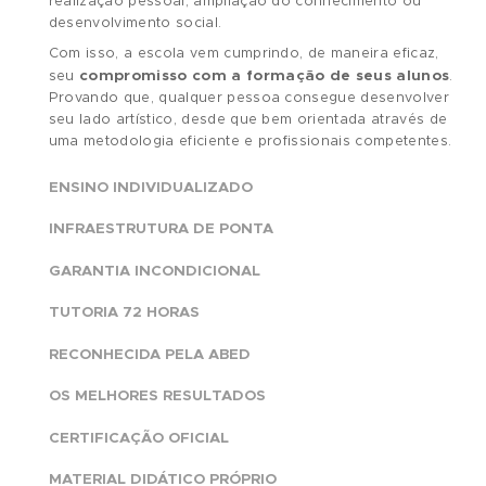
JOSÉ CARLOS PAVONE
José Carlos Pavone, ou JC Pavone, é formado
em Design pelo Mackenzie, com mais de 20
anos de experiência na indústria automobilístic
Começou a trabalhar para o Grupo Volkswage
em 2002 como Exterior Designer, logo em 20
se mudou, a pedido da empresa, para
Wolfsburg, na Alemanha.
Trabalhou por 7 anos na Europa e depois mais
nos Estados Unidos, onde ficou no comando 
departamento de Exterior Design no Centro d
Design da Califórnia, tendo trabalhado para
marcas como Audi, Porsche e Bentley. Em 201
retornou ao Brasil para assumir o posto de He
of Design na Volkswagen do Brasil para a regi
da América do Sul.