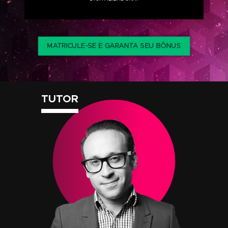
ACESSO AO CURSO
ACESSO VITALÍCIO
CONTEÚDO EXCLUSIVO
Se matriculando neste curso você ganhará os
seguintes conteúdos bônus: