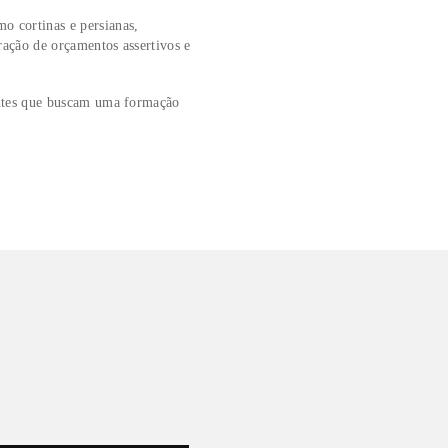
urabilidade, etc.), é de extrema importância para o
idade nas execuções de projetos residenciais e comerciais.
 você conhecerá as principais características de diversos
equados, que visem melhorar a qualidade de vida de seus
acionadas respectivamente aos materiais e revestimentos,
ostos nos projetos, como cortinas e persianas,
 o que facilita a elaboração de orçamentos assertivos e
de Interiores, ou estudantes que buscam uma formação