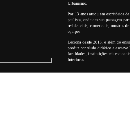
// MÓDULO 10 – SUSTENTABILI
Clique e veja o conteúdo do M
// MÓDULO 11 – EXERCÍCIOS D
Clique e veja o conteúdo do M
WELLI