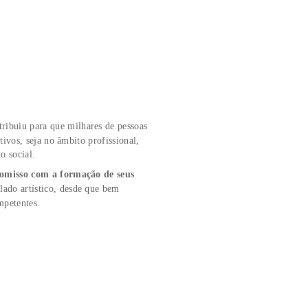
graduado em Design de Interiores e Arquitetura e
tuou em escritórios de arquitetura e interiores na capital
e em sua passagem participou no desenvolvimento projetos
 comerciais, mostras de decoração e na coordenação de
 2013, e além do ensino e formação de novos profissionais,
do didático e escreve livros técnicos para diversas
nstituições educacionais nas áreas de Arquitetura e Design de