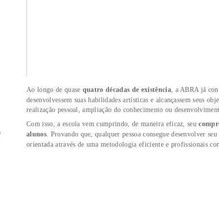
Profissional 
Urbanismo.
Por 13 anos a
paulista, ond
residenciais,
equipes.
Leciona desde
produz contéu
faculdades, i
Interiores.
A A
?