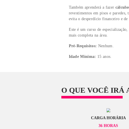
como suas
característi
sucesso de um projeto, p
No
curso online
de
Mat
componentes e equipamen
usuários. Analisará as t
associadas à performanc
Também aprenderá a fa
revestimentos em pisos 
evita o desperdício fina
Este é um curso de espe
mais completa na área.
Pré-Requisitos:
Nenhu
Idade Mínima:
15 ano