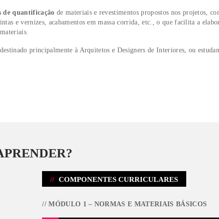
cas e qualidades técnicas
(dimensões, resistência, desempenho, d
ois garante racionalização de materiais, segurança e sustentabil
eriais e Revestimentos da ABRA
, composto por
11 módulos
,
tos, com o propósito de desenvolver projetos de interiores ad
écnicas construtivas e as técnicas executivas ou aplicativas, rel
e econômica, de durabilidade e de segurança.
zer
cálculos de quantificação
de materiais e revestimentos prop
e paredes, tintas e vernizes, acabamentos em massa corrida, etc.,
nceiro e de materiais.
cialização, destinado principalmente à Arquitetos e Designers 
m.
s.