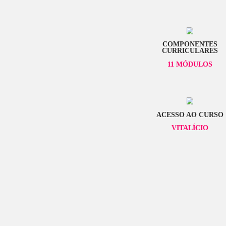
O QUE VOCÊ
CARGA 
36 H
COMPO
CURRIC
11 MÓ