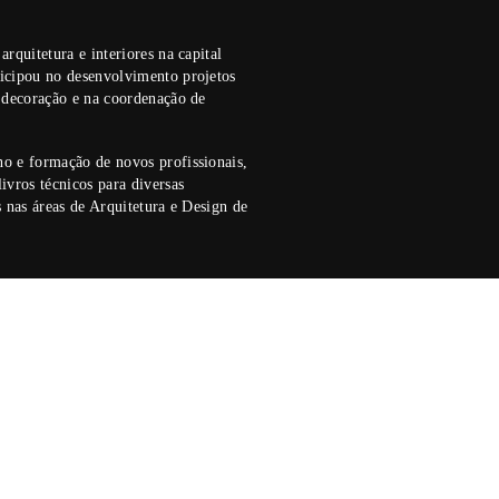
DADE
ód. 10
E CÁLCULO
ód. 11
NGTON PRATO