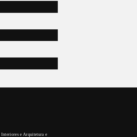
ód. 6
ZES
ód. 7
ód. 8
ETES E TECIDOS
ód. 9