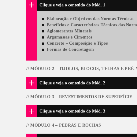
 IRÁ APRENDER?
COMPONENTES CURRICU
HORÁRIA
// MÓDULO 1 – NORMAS E MAT
ORAS
Clique e veja o conteúdo do M
Elaboração e Objetivos 
Benefícios e Característi
NENTES
ULARES
Aglomerantes Minerais
Argamassas e Cimentos
DULOS
Concreto – Composição e
Formas de Concretagem