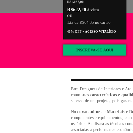
VALOR DO INVESTIMENT
R$1.037,00
R$622,20
à vista
OU
12x de R$64,35 no cartão
40% OFF + ACESSO VITALÍC
INSCREVA-SE AQU
Para Designers de Inter