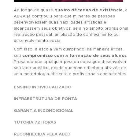
LAERTE GALESSO
Diretor e fundador da ABRA - Academia
Brasileira de Arte, uma das mais renomadas
escolas de Arte e Design da America Latina,
Laerte Galesso possui mais de 40 anos de
experiência na área de ensino.
Desenvolveu e aprimorou uma metodologia
própria, na qual qualquer pessoa consegue
aprender a desenhar. O resultado disso é um
histórico de milhares de alunos que realizaram
seu sonho de se tornar um artista.
Colaborou, junto ao MEC, no desenvolvimento
das Diretrizes do primeiro curso Técnico em