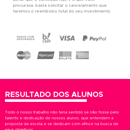
quatro décadas de existên
Ao longo de quase
ABRA já contribuiu para que milhares de pessoas
desenvolvessem suas habilidades artísticas e
alcançassem seus objetivos, seja no âmbito profis
realização pessoal, ampliação do conhecimento 
desenvolvimento social.
Com isso, a escola vem cumprindo, de maneira efi
compromisso com a formação de seus a
seu
Provando que, qualquer pessoa consegue desenv
seu lado artístico, desde que bem orientada atrav
uma metodologia eficiente e profissionais compet
ENSINO INDIVIDUALIZADO
INFRAESTRUTURA DE PONTA
GARANTIA INCONDICIONAL
TUTORIA 72 HORAS