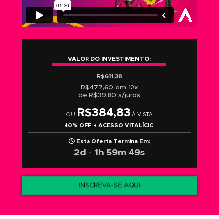
VALOR DO INVESTIMENTO:
R$641,38
R$477,60 em 12x
de R$39,80 s/juros
R$384,83
OU
À VISTA
40% OFF + ACESSO VITALÍCIO
Esta Oferta Termina Em:
2d - 1h 59m 48s