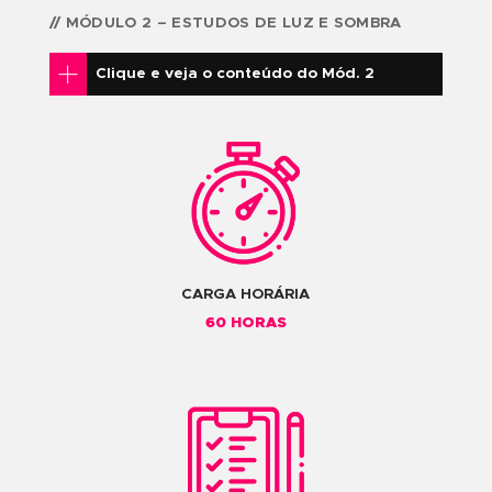
Princípios Formais do Desenho: Linh
Ponto, Forma
Planos e Sólidos Geométricos
Desenho de Objetos
Proporções, Desenho Estrutural
Desenho de Observação
Composição: Lei dos Terços, Seção
Áurea
Composição: Simetria a Assimetria
Vaso / Rostos, Desenho Cego
Percepção Visual
Desenho de Memória
Espaços Negativos, Figura Invertida
Desenho de Observação
Quebrando as Regras – Releitura
// MÓDULO 2 – ESTUDOS DE LUZ E SOMBRA