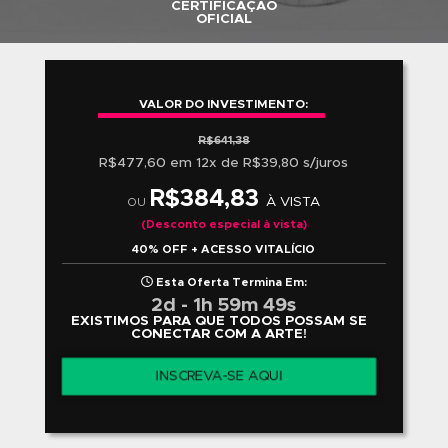
RESULTADO DOS ALUNOS
Todo o nosso trabalho não teria sentido se não fosse
talento e dedicação de nossos alunos, que entendem
proposta da escola e se dedicam com afinco na busc
seus objetivos.
Em retribuição à todo esse empenho e, sabendo da
dificuldade que os jovens artistas encontram para div
suas obras no início da carreira, a ABRA constanteme
promove mostras e exposições, oferecendo uma
oportunidade para que os alunos divulguem o resulta
seu trabalho.
VEJA + TRABALHOS