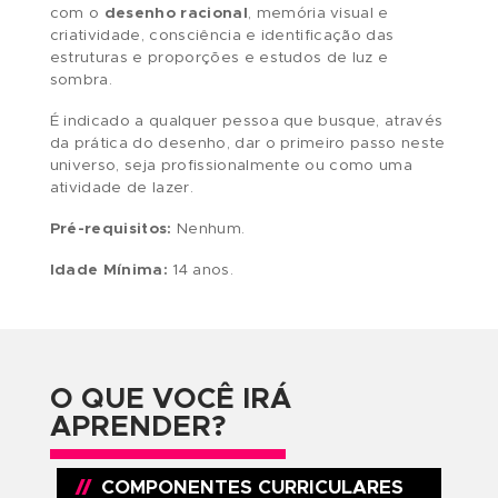
contato direto com o desenho, ou para aqueles
que já sabem desenhar mas não possuem técni
Nele, você vai treinar e desenvolver destreza e
habilidade motora para as artes. Seja o intuito 
aluno seguir carreira ou apenas aprender
desenhar para entretenimento, este curso vai
prepara-lo para ser mais desenvolto e criativo.
Aqui você desenvolve os principais fundament
do desenho,
mesclando o desenho intuitivo
(contato com o hemisfério direito do cérebro)
com o
desenho racional
, memória visual e
criatividade, consciência e identificação das
estruturas e proporções e estudos de luz e
sombra.
É indicado a qualquer pessoa que busque, atra
da prática do desenho, dar o primeiro passo ne
universo, seja profissionalmente ou como uma
atividade de lazer.