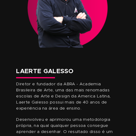
CONTEÚDO EXCLUSIVO
Se matriculando neste curso você ganhará os
seguintes conteúdos bônus:
MÓDULO BÔNUS
MÓDULO BÔNUS DE
INTRODUÇÃO À FIGURA HUMANA CO
6 VIDEOAULAS EXCLUSIVAS, MINISTRADO PELO DIRETOR E
FUNDADOR DA ABRA, LAERTE GALESSO.