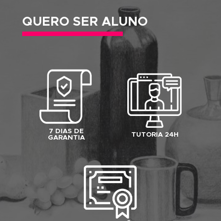
DESDE 1987 REVELANDO TALENTO
Matricule-se agora em um de nossos
Cursos
Online
e tenha
7 dias de Garantia Incondicio
para estudar e analisar o conteúdo completo d
curso escolhido. Se, dentro deste prazo, você
achar que o conteúdo não é o que você
procurava, basta solicitar o cancelamento que
faremos o reembolso total do seu investimento